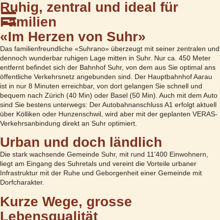
Ruhig, zentral und ideal für
Familien
«Im Herzen von Suhr»
Das familienfreundliche «Suhrano» überzeugt mit seiner zentralen und
dennoch wunderbar ruhigen Lage mitten in Suhr. Nur ca. 450 Meter
entfernt befindet sich der Bahnhof Suhr, von dem aus Sie optimal ans
öffentliche Verkehrsnetz angebunden sind. Der Hauptbahnhof Aarau
ist in nur 8 Minuten erreichbar, von dort gelangen Sie schnell und
bequem nach Zürich (40 Min) oder Basel (50 Min). Auch mit dem Auto
sind Sie bestens unterwegs: Der Autobahnanschluss A1 erfolgt aktuell
über Kölliken oder Hunzenschwil, wird aber mit der geplanten VERAS-
Verkehrsanbindung direkt an Suhr optimiert.
Urban und doch ländlich
Die stark wachsende Gemeinde Suhr, mit rund 11’400 Einwohnern,
liegt am Eingang des Suhretals und vereint die Vorteile urbaner
Infrastruktur mit der Ruhe und Geborgenheit einer Gemeinde mit
Dorfcharakter.
Kurze Wege, grosse
Lebensqualität